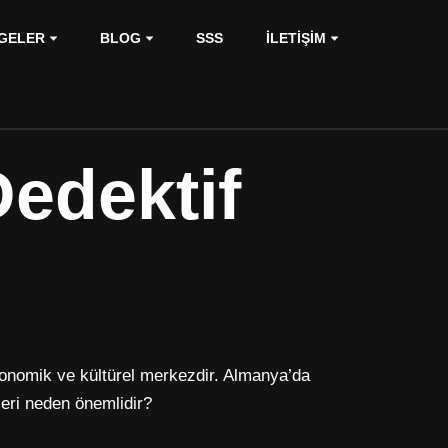
GELER
BLOG
SSS
İLETIŞIM
edektif
konomik ve kültürel merkezdir. Almanya’da
leri neden önemlidir?