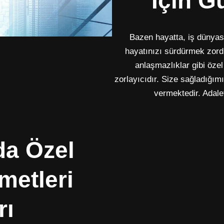
İçin G
Bazen hayatta, iş dünyas
hayatınızı sürdürmek zordu
anlaşmazlıklar gibi öze
zorlayıcıdır. Size sağladığım
vermektedir. Adalet
da Özel
metleri
rı