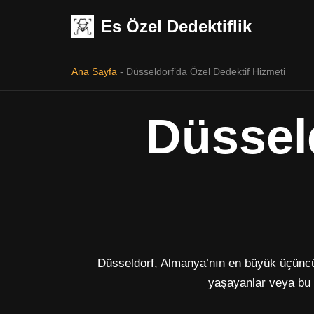
Es Özel Dedektiflik
İçeriğe
geç
Ana Sayfa
-
Düsseldorf’da Özel Dedektif Hizmeti
Düssel
Düsseldorf, Almanya’nın en büyük üçüncü 
yaşayanlar veya bu b