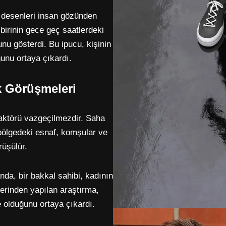
i desenleri insan gözünden
birinin gece geç saatlerdeki
unu gösterdi. Bu ipucu, kişinin
unu ortaya çıkardı.
k Görüşmeleri
 faktörü vazgeçilmezdir. Saha
bölgedeki esnaf, komşular ve
rüşülür.
da, bir bakkal sahibi, kadının
üzerinden yapılan araştırma,
e olduğunu ortaya çıkardı.