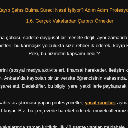
ayıp Şahıs Bulma Süreci Nasıl İşliyor? Adım Adım Profesy
Gerçek Vakalardan Çarpıcı Örnekler
 çabası, sadece duygusal bir mesele değil, aynı zamanda te
tleri, bu karmaşık yolculukta size rehberlik ederek, kayıp ki
Peki, bu hizmetin kapsamı nedir?
lerini (sosyal medya aktiviteleri, finansal hareketler, iletişim
n, Ankara’da kaybolan bir üniversite öğrencisinin vakasında,
işaret etti. Dedektifler, bu bilgiyi yerel yetkililerle paylaşarak
 şahıs araştırması yapan profesyoneller,
yasal sınırları
aşmad
rt koşar. Biz, bu çerçevede hareket ederek, müvekkillerimizin
kalarında zaman kritiktir. İlk 48 saatte yapılan müdahale, ba