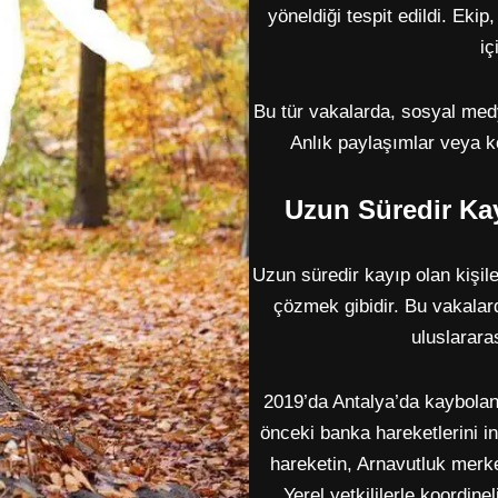
yöneldiği tespit edildi. Ekip
iç
Bu tür vakalarda, sosyal med
Anlık paylaşımlar veya kon
Uzun Süredir Kay
Uzun süredir kayıp olan kişile
çözmek gibidir. Bu vakalard
uluslararas
2019’da Antalya’da kaybolan b
önceki banka hareketlerini in
hareketin, Arnavutluk merkezl
Yerel yetkililerle koordin