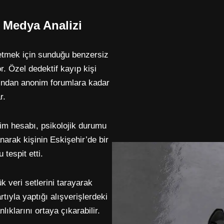
l Medya Analizi
ip etmek için sunduğu benzersiz
or. Özel dedektif kayıp kişi
rından anonim forumlara kadar
r.
nim hesabı, psikolojik durumu
anarak kişinin Eskişehir’de bir
tespit etti.
k veri setlerini tarayarak
artıyla yaptığı alışverişlerdeki
nlıklarını ortaya çıkarabilir.