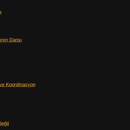
e
ının Dansı
 ve Koordinasyon
Değil