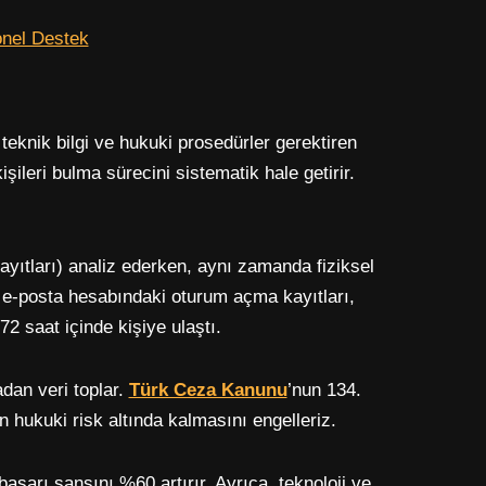
onel Destek
knik bilgi ve hukuki prosedürler gerektiren
şileri bulma sürecini sistematik hale getirir.
 kayıtları) analiz ederken, aynı zamanda fiziksel
 e-posta hesabındaki oturum açma kayıtları,
 72 saat içinde kişiye ulaştı.
an veri toplar.
Türk Ceza Kanunu
’nun 134.
 hukuki risk altında kalmasını engelleriz.
şarı şansını %60 artırır. Ayrıca, teknoloji ve